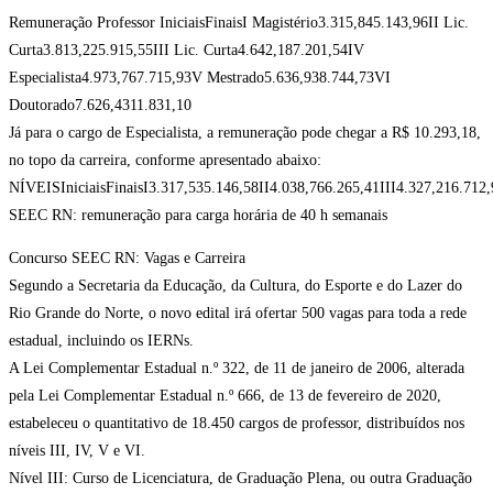
Remuneração Professor IniciaisFinaisI Magistério3.315,845.143,96II Lic.
Curta3.813,225.915,55III Lic. Curta4.642,187.201,54IV
Especialista4.973,767.715,93V Mestrado5.636,938.744,73VI
Doutorado7.626,4311.831,10
Já para o cargo de Especialista, a remuneração pode chegar a R$ 10.293,18,
no topo da carreira, conforme apresentado abaixo:
NÍVEISIniciaisFinaisI3.317,535.146,58II4.038,766.265,41III4.327,216.71
SEEC RN: remuneração para carga horária de 40 h semanais
Concurso SEEC RN: Vagas e Carreira
Segundo a Secretaria da Educação, da Cultura, do Esporte e do Lazer do
Rio Grande do Norte, o novo edital irá ofertar 500 vagas para toda a rede
estadual, incluindo os IERNs.
A Lei Complementar Estadual n.º 322, de 11 de janeiro de 2006, alterada
pela Lei Complementar Estadual n.º 666, de 13 de fevereiro de 2020,
estabeleceu o quantitativo de 18.450 cargos de professor, distribuídos nos
níveis III, IV, V e VI.
Nível III: Curso de Licenciatura, de Graduação Plena, ou outra Graduação