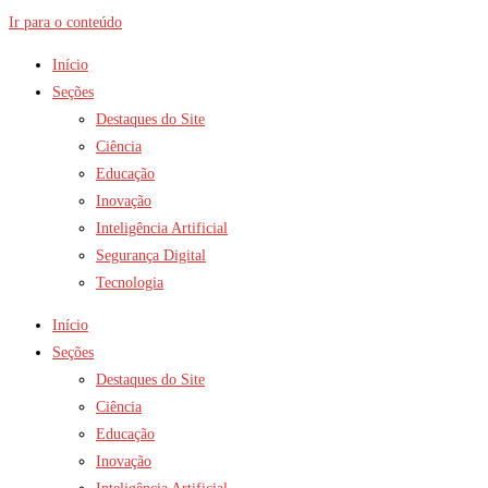
Ir para o conteúdo
Início
Seções
Destaques do Site
Ciência
Educação
Inovação
Inteligência Artificial
Segurança Digital
Tecnologia
Início
Seções
Destaques do Site
Ciência
Educação
Inovação