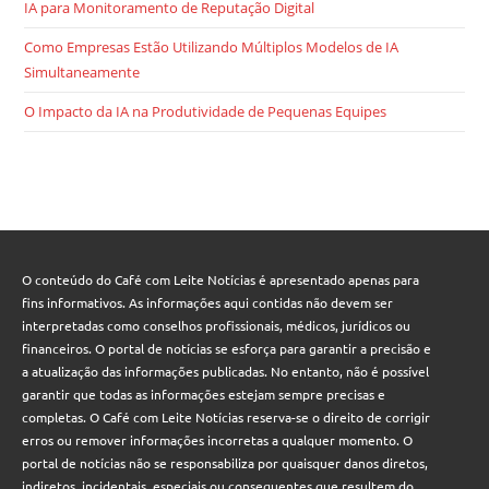
IA para Monitoramento de Reputação Digital
Como Empresas Estão Utilizando Múltiplos Modelos de IA
Simultaneamente
O Impacto da IA na Produtividade de Pequenas Equipes
O conteúdo do Café com Leite Notícias é apresentado apenas para
fins informativos. As informações aqui contidas não devem ser
interpretadas como conselhos profissionais, médicos, jurídicos ou
financeiros. O portal de notícias se esforça para garantir a precisão e
a atualização das informações publicadas. No entanto, não é possível
garantir que todas as informações estejam sempre precisas e
completas. O Café com Leite Notícias reserva-se o direito de corrigir
erros ou remover informações incorretas a qualquer momento. O
portal de notícias não se responsabiliza por quaisquer danos diretos,
indiretos, incidentais, especiais ou consequentes que resultem do