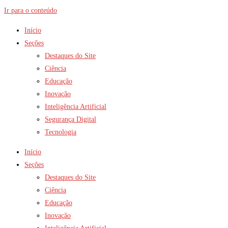
Ir para o conteúdo
Início
Seções
Destaques do Site
Ciência
Educação
Inovação
Inteligência Artificial
Segurança Digital
Tecnologia
Início
Seções
Destaques do Site
Ciência
Educação
Inovação