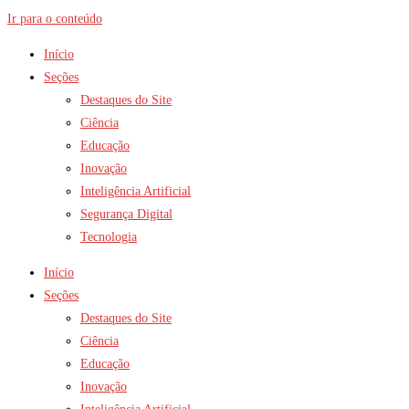
Ir para o conteúdo
Início
Seções
Destaques do Site
Ciência
Educação
Inovação
Inteligência Artificial
Segurança Digital
Tecnologia
Início
Seções
Destaques do Site
Ciência
Educação
Inovação