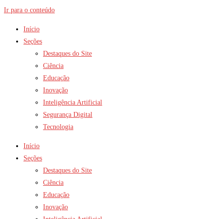
Ir para o conteúdo
Início
Seções
Destaques do Site
Ciência
Educação
Inovação
Inteligência Artificial
Segurança Digital
Tecnologia
Início
Seções
Destaques do Site
Ciência
Educação
Inovação