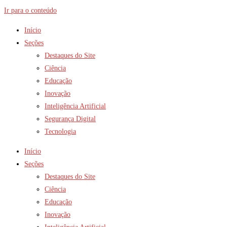
Ir para o conteúdo
Início
Seções
Destaques do Site
Ciência
Educação
Inovação
Inteligência Artificial
Segurança Digital
Tecnologia
Início
Seções
Destaques do Site
Ciência
Educação
Inovação