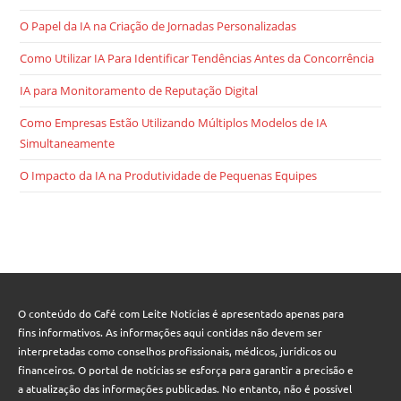
O Papel da IA na Criação de Jornadas Personalizadas
Como Utilizar IA Para Identificar Tendências Antes da Concorrência
IA para Monitoramento de Reputação Digital
Como Empresas Estão Utilizando Múltiplos Modelos de IA
Simultaneamente
O Impacto da IA na Produtividade de Pequenas Equipes
O conteúdo do Café com Leite Notícias é apresentado apenas para
fins informativos. As informações aqui contidas não devem ser
interpretadas como conselhos profissionais, médicos, jurídicos ou
financeiros. O portal de notícias se esforça para garantir a precisão e
a atualização das informações publicadas. No entanto, não é possível