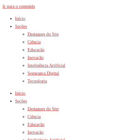
Ir para o conteúdo
Início
Seções
Destaques do Site
Ciência
Educação
Inovação
Inteligência Artificial
Segurança Digital
Tecnologia
Início
Seções
Destaques do Site
Ciência
Educação
Inovação