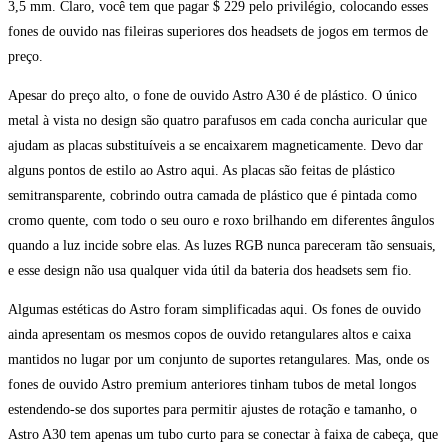
3,5 mm. Claro, você tem que pagar $ 229 pelo privilégio, colocando esses
fones de ouvido nas fileiras superiores dos headsets de jogos em termos de
preço.
Apesar do preço alto, o fone de ouvido Astro A30 é de plástico. O único
metal à vista no design são quatro parafusos em cada concha auricular que
ajudam as placas substituíveis a se encaixarem magneticamente. Devo dar
alguns pontos de estilo ao Astro aqui. As placas são feitas de plástico
semitransparente, cobrindo outra camada de plástico que é pintada como
cromo quente, com todo o seu ouro e roxo brilhando em diferentes ângulos
quando a luz incide sobre elas. As luzes RGB nunca pareceram tão sensuais,
e esse design não usa qualquer vida útil da bateria dos headsets sem fio.
Algumas estéticas do Astro foram simplificadas aqui. Os fones de ouvido
ainda apresentam os mesmos copos de ouvido retangulares altos e caixa
mantidos no lugar por um conjunto de suportes retangulares. Mas, onde os
fones de ouvido Astro premium anteriores tinham tubos de metal longos
estendendo-se dos suportes para permitir ajustes de rotação e tamanho, o
Astro A30 tem apenas um tubo curto para se conectar à faixa de cabeça, que