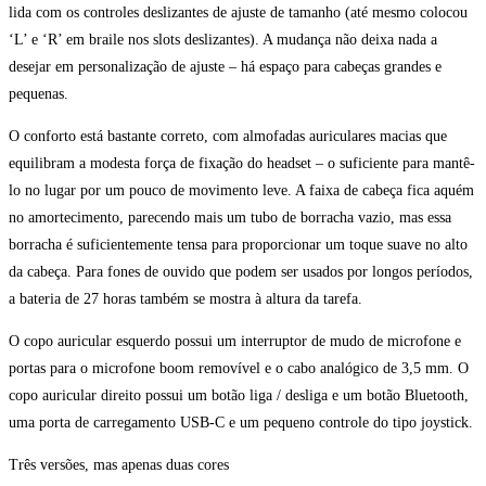
lida com os controles deslizantes de ajuste de tamanho (até mesmo colocou
‘L’ e ‘R’ em braile nos slots deslizantes). A mudança não deixa nada a
desejar em personalização de ajuste – há espaço para cabeças grandes e
pequenas.
O conforto está bastante correto, com almofadas auriculares macias que
equilibram a modesta força de fixação do headset – o suficiente para mantê-
lo no lugar por um pouco de movimento leve. A faixa de cabeça fica aquém
no amortecimento, parecendo mais um tubo de borracha vazio, mas essa
borracha é suficientemente tensa para proporcionar um toque suave no alto
da cabeça. Para fones de ouvido que podem ser usados por longos períodos,
a bateria de 27 horas também se mostra à altura da tarefa.
O copo auricular esquerdo possui um interruptor de mudo de microfone e
portas para o microfone boom removível e o cabo analógico de 3,5 mm. O
copo auricular direito possui um botão liga / desliga e um botão Bluetooth,
uma porta de carregamento USB-C e um pequeno controle do tipo joystick.
Três versões, mas apenas duas cores