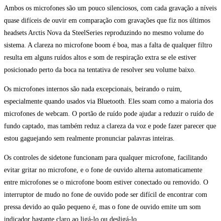
Ambos os microfones são um pouco silenciosos, com cada gravação a níveis
quase difíceis de ouvir em comparação com gravações que fiz nos últimos
headsets Arctis Nova da SteelSeries reproduzindo no mesmo volume do
sistema. A clareza no microfone boom é boa, mas a falta de qualquer filtro
resulta em alguns ruídos altos e som de respiração extra se ele estiver
posicionado perto da boca na tentativa de resolver seu volume baixo.
Os microfones internos são nada excepcionais, beirando o ruim,
especialmente quando usados via Bluetooth. Eles soam como a maioria dos
microfones de webcam. O portão de ruído pode ajudar a reduzir o ruído de
fundo captado, mas também reduz a clareza da voz e pode fazer parecer que
estou gaguejando sem realmente pronunciar palavras inteiras.
Os controles de sidetone funcionam para qualquer microfone, facilitando
evitar gritar no microfone, e o fone de ouvido alterna automaticamente
entre microfones se o microfone boom estiver conectado ou removido. O
interruptor de mudo no fone de ouvido pode ser difícil de encontrar com
pressa devido ao quão pequeno é, mas o fone de ouvido emite um som
indicador bastante claro ao ligá-lo ou desligá-lo.