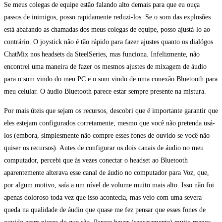
Se meus colegas de equipe estão falando alto demais para que eu ouça
passos de inimigos, posso rapidamente reduzi-los. Se o som das explosões
está abafando as chamadas dos meus colegas de equipe, posso ajustá-lo ao
contrário. O joystick não é tão rápido para fazer ajustes quanto os dialógos
ChatMix nos headsets da SteelSeries, mas funciona. Infelizmente, não
encontrei uma maneira de fazer os mesmos ajustes de mixagem de áudio
para o som vindo do meu PC e o som vindo de uma conexão Bluetooth para
meu celular. O áudio Bluetooth parece estar sempre presente na mistura.
Por mais úteis que sejam os recursos, descobri que é importante garantir que
eles estejam configurados corretamente, mesmo que você não pretenda usá-
los (embora, simplesmente não compre esses fones de ouvido se você não
quiser os recursos). Antes de configurar os dois canais de áudio no meu
computador, percebi que às vezes conectar o headset ao Bluetooth
aparentemente alterava esse canal de áudio no computador para Voz, que,
por algum motivo, saía a um nível de volume muito mais alto. Isso não foi
apenas doloroso toda vez que isso acontecia, mas veio com uma severa
queda na qualidade de áudio que quase me fez pensar que esses fones de