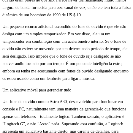
ouvido eram piores do que são. Parece haver (sensatamente) muito menos
largura de banda fornecida para esse canal de voz, então ele tem toda a faixa
dinâmica de um boombox de 1990 de US $ 10.
Um pequeno recurso adicional escondido do fone de ouvido é que ele não
desliga com um simples temporizador. Em vez disso, ele usa um
temporizador em combinação com um acelerômetro interno. Se o fone de
ouvido não estiver se movendo por um determinado período de tempo, ele
será desligado. Isso impede que o fone de ouvido seja desligado se não
houver áudio tocando por um tempo. É um pouco de inteligência extra,
embora eu tenha me acostumado com fones de ouvido desligando enquanto
os estou usando como um lembrete para ligar a música.
Um aplicativo móvel para gerenciar tudo
Um fone de ouvido como o Astro A30, desenvolvido para funcionar em
console e PC, naturalmente tem uma maneira de gerenciá-lo que funciona
apenas em telefones – totalmente lógico. Também sensato, o aplicativo é
“Logitech G”, e não “Astro” nada. Superando essa confusão, a Logitech
apresenta um aplicativo bastante direto, mas carente de detalhes, para