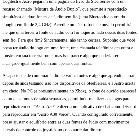
Logitech e Astro pegaram uma página do livro da SteelSeries com um
recurso chamado “Mistura de Áudio Duplo”, que permite a reprodução
simultânea de duas fontes de áudio sem fio (uma Bluetooth e outra do
dongle sem fio de 2,4 GHz). Acredite ou não, o fone de ouvido permitirá
até que uma terceira fonte de áudio com fio toque ao lado dessas duas fontes
sem fio. Para que fim? Sinceramente, não tenho certeza. Suponho que você
possa ter áudio do jogo em uma fonte, uma chamada telefônica em outra e
música em sua terceira fonte, mas isso parece algo que poderia ser
alcançado igualmente bem com apenas duas fontes.
A capacidade de combinar áudio de várias fontes é algo que aprendi a amar
depois de anos testando isso nos dispositivos da SteelSeries, e a Astro acerta
em cheio. No PC (e presumivelmente no Xbox), o fone de ouvido aparecerá
como duas fontes de saída separadas, permitindo-me dizer aos jogos para
reproduzirem em “Astro A30” e dizer a um aplicativo de chat como Discord
para reproduzir em “Astro A30 Voice”. Quando configurado corretamente,
posso ajustar o equilíbrio entre as duas fontes de áudio com movimentos
laterais do controle do joystick no copo auricular direito.