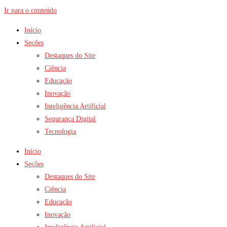
Ir para o conteúdo
Início
Seções
Destaques do Site
Ciência
Educação
Inovação
Inteligência Artificial
Segurança Digital
Tecnologia
Início
Seções
Destaques do Site
Ciência
Educação
Inovação