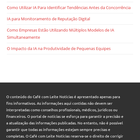
Como Utilizar IA Para Identificar Tendências Antes da Concorrência
IA para Monitoramento de Reputação Digital
Como Empresas Estão Utilizando Múltiplos Modelos de IA
Simultaneamente
O Impacto da IA na Produtividade de Pequenas Equipes
O conteúdo do Café com Leite Notícias é apresentado apenas para
fins informativos. As informações aqui contidas não devem ser
interpretadas como conselhos profissionais, médicos, jurídicos ou
financeiros. O portal de notícias se esforça para garantir a precisão e
a atualização das informações publicadas. No entanto, não é possível
garantir que todas as informações estejam sempre precisas e
completas. O Café com Leite Notícias reserva-se o direito de corrigir