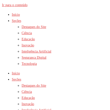
Ir para o conteúdo
Início
Seções
Destaques do Site
Ciência
Educação
Inovação
Inteligência Artificial
Segurança Digital
Tecnologia
Início
Seções
Destaques do Site
Ciência
Educação
Inovação