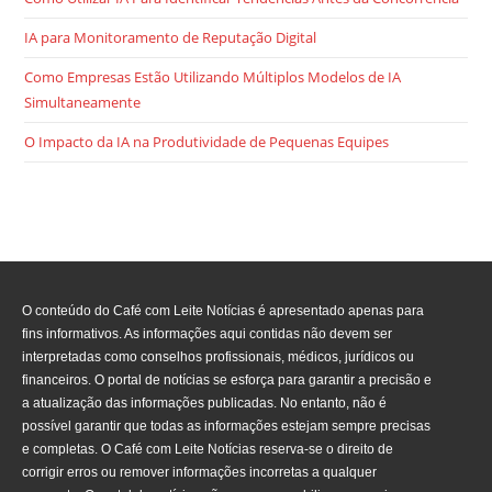
IA para Monitoramento de Reputação Digital
Como Empresas Estão Utilizando Múltiplos Modelos de IA
Simultaneamente
O Impacto da IA na Produtividade de Pequenas Equipes
O conteúdo do Café com Leite Notícias é apresentado apenas para
fins informativos. As informações aqui contidas não devem ser
interpretadas como conselhos profissionais, médicos, jurídicos ou
financeiros. O portal de notícias se esforça para garantir a precisão e
a atualização das informações publicadas. No entanto, não é
possível garantir que todas as informações estejam sempre precisas
e completas. O Café com Leite Notícias reserva-se o direito de
corrigir erros ou remover informações incorretas a qualquer