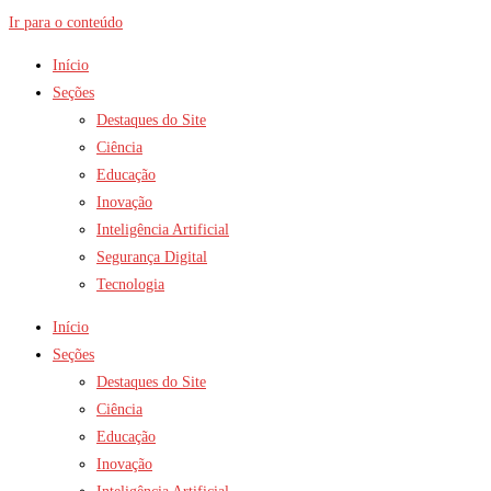
Ir para o conteúdo
Início
Seções
Destaques do Site
Ciência
Educação
Inovação
Inteligência Artificial
Segurança Digital
Tecnologia
Início
Seções
Destaques do Site
Ciência
Educação
Inovação