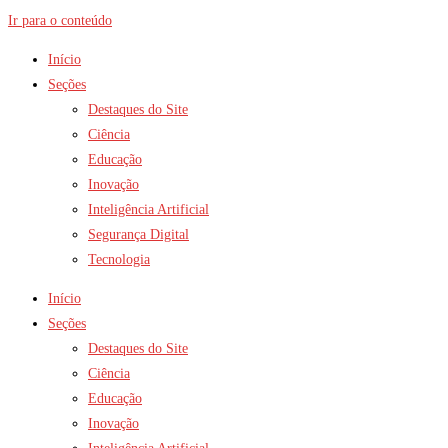
Ir para o conteúdo
Início
Seções
Destaques do Site
Ciência
Educação
Inovação
Inteligência Artificial
Segurança Digital
Tecnologia
Início
Seções
Destaques do Site
Ciência
Educação
Inovação