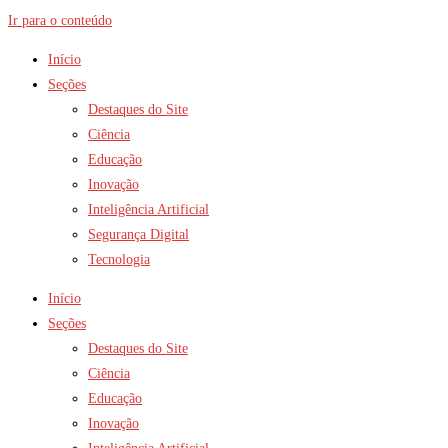
Ir para o conteúdo
Início
Seções
Destaques do Site
Ciência
Educação
Inovação
Inteligência Artificial
Segurança Digital
Tecnologia
Início
Seções
Destaques do Site
Ciência
Educação
Inovação